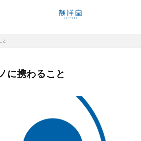
魅力
こと
検索
ノに携わること
未分類