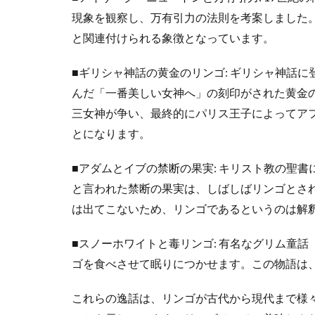
現象を観察し、万有引力の法則を考案しました
と関連付けられる象徴となっています。
■ギリシャ神話の黄金のリンゴ: ギリシャ神話
んだ「一番美しい女神へ」の刻印がされた黄金
三女神が争い、最終的にパリス王子によってア
とになります。
■アダムとイブの禁断の果実: キリスト教の聖
と言われた禁断の果実は、しばしばリンゴとさ
は出てこないため、リンゴであるというのは解
■スノーホワイトと毒リンゴ: 有名なグリム童
ゴを食べさせて眠りにつかせます。この物語は
これらの逸話は、リンゴが古代から現代まで様