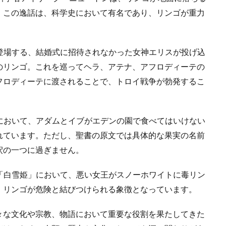
。この逸話は、科学史において有名であり、リンゴが重力
に登場する、結婚式に招待されなかった女神エリスが投げ込
のリンゴ。これを巡ってヘラ、アテナ、アフロディーテの
フロディーテに渡されることで、トロイ戦争が勃発するこ
書において、アダムとイブがエデンの園で食べてはいけない
れています。ただし、聖書の原文では具体的な果実の名前
釈の一つに過ぎません。
話「白雪姫」において、悪い女王がスノーホワイトに毒リン
、リンゴが危険と結びつけられる象徴となっています。
々な文化や宗教、物語において重要な役割を果たしてきた