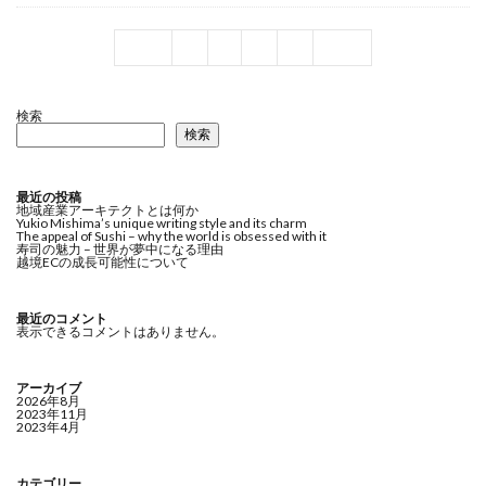
Prev
1
2
3
4
Next
検索
検索
最近の投稿
地域産業アーキテクトとは何か
Yukio Mishima’s unique writing style and its charm
The appeal of Sushi – why the world is obsessed with it
寿司の魅力 – 世界が夢中になる理由
越境ECの成長可能性について
最近のコメント
表示できるコメントはありません。
アーカイブ
2026年8月
2023年11月
2023年4月
カテゴリー