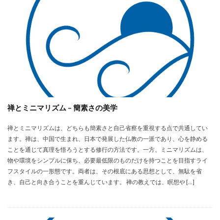
禅とミニマリズム – 簡素さの美学
禅とミニマリズムは、どちらも簡素さと自己省察を重視する点で共通してい
ます。禅は、中国で生まれ、日本で発展した仏教の一派であり、心を静める
ことを通じて真理を悟ろうとする修行の方法です。一方、ミニマリズムは、
物や環境をシンプルに保ち、必要最低限のものだけを持つことを目指すライ
フスタイルの一形態です。両者は、その根底にある思想として、無駄を省
き、自己と向き合うことを重んじています。 禅の教えでは、瞑想や […]